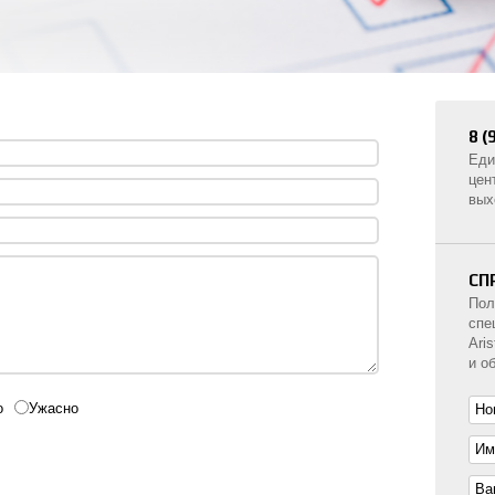
8 (
Еди
цен
вых
СП
Пол
спе
Ari
и о
о
Ужасно