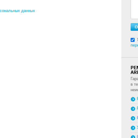
рсональных данных
пер
РЕ
AR
Гар
в т
неи